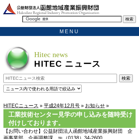
MENU
Hitec news
HITEC
ニュース
HITECニュース
»
平成24年12月号
»
お知らせ
»
工業技術センター見学の申し込みを随時受け
付けしております。
【お問い合わせ】公益財団法人函館地域産業振興財団 企
画事業部 企画調整課 ℡（0138）34-2600