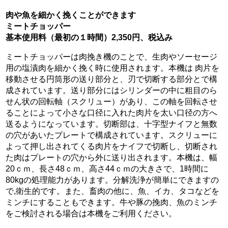
肉や魚を細かく挽くことができます
ミートチョッパー
基本使用料（最初の１時間）2,350円、税込み
ミートチョッパーは肉挽き機のことで、生肉やソーセージ
用の塩漬肉を細かく挽く時に使用されます。本機は 肉片を
移動させる円筒形の送り部分と、刃で切断する部分とで構
成されています。送り部分にはシリンダーの中に粗目のら
せん状の回転軸（スクリュー）があり、この軸を回転させ
ることによって小さな口径に入れた肉片を太い口径の方へ
送るようになっています。切断部は、十字型ナイフと無数
の穴があいたプレートで構成されています。スクリューに
よって押し出されてくる肉片をナイフで切断し、切断され
た肉はプレートの穴から外に送り出されます。本機は、幅
20ｃｍ、長さ48ｃｍ、高さ44ｃｍの大きさで、1時間に
80kgの処理能力があります。分解洗浄が簡単にできますの
で,衛生的です。また、畜肉の他に、魚、イカ、タコなどを
ミンチにすることもできます。牛や豚の挽肉、魚のミンチ
をご検討される場合は本機をご利用ください。