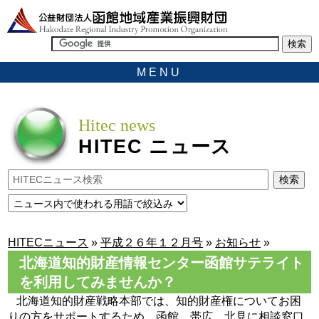
MENU
Hitec news
HITEC
ニュース
HITECニュース
»
平成２６年１２月号
»
お知らせ
»
北海道知的財産情報センター函館サテライト
を利用してみませんか？
北海道知的財産戦略本部では、知的財産権についてお困
りの方をサポートするため、函館、帯広、北見に相談窓口