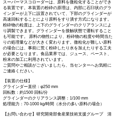
スーパーマスコローダーは、原料を微粒化することができ
る装置です。本装置の粉砕の原理は、内部に石臼状のグラ
インダーが上下に設置されていて、下部のグラインダーが
高速回転することにより原料をすり潰す方式になります。
粉砕物の粒度は、上下のグラインダーのクリアランスによ
り調製できます。グラインダーを接触状態で運転すること
も可能です。 原料の物性により、粉砕物の粒度や時間当た
りの処理量などが大きく変わります。微粒化が難しい原料
の場合には、事前に荒く粉砕したり水を加えたりする工夫
が必要となります。食品業界では、ジュース、ペースト、
粉末の加工に利用されています。
ご質問やご相談がございましたら、当センターへお気軽に
ご連絡ください。
【装置の仕様】
グラインダー直径：φ250 mm
回転数：約1500 回転/分
グラインダーのクリアランス調整：1/100 mm
処理能力：70-1000 kg/時間（水分の多い原料の場合）
【お問い合わせ】研究開発部食産業技術支援グループ 清