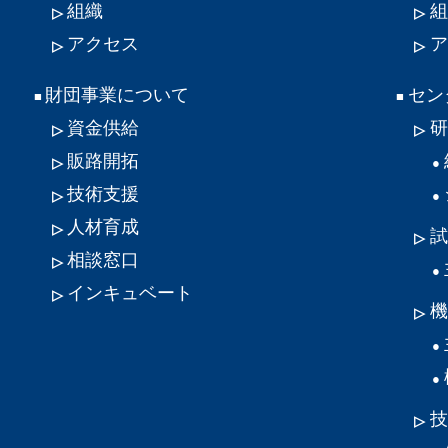
組織
組
アクセス
ア
財団事業について
セン
資金供給
研
販路開拓
技術支援
人材育成
試
相談窓口
インキュベート
機
技