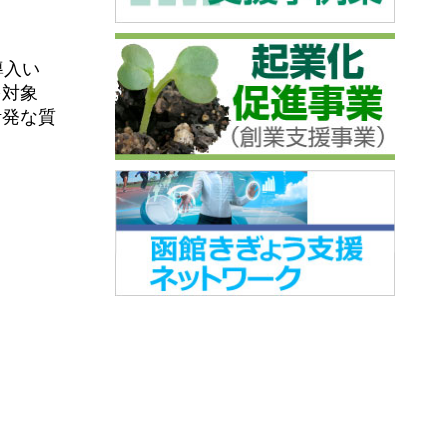
導入い
を対象
活発な質