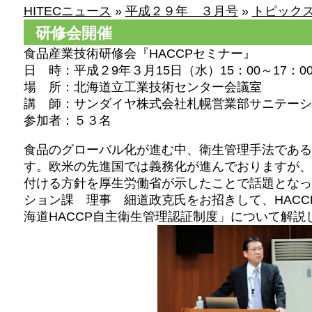
HITECニュース
»
平成２９年 ３月号
»
トピックス
研修会開催
食品産業技術研修会『HACCPセミナー』
日 時：平成２9年３月15日（水）15：00～17：0
場 所：北海道立工業技術センター会議室
講 師：サンダイヤ株式会社札幌営業部サニテーシ
参加者：５３名
食品のグローバル化が進む中、衛生管理手法である
す。欧米の先進国では義務化が進んでおりますが、
付ける方針を厚生労働省が示したことで話題となっ
ション課 理事 細道政克氏をお招きして、HAC
海道HACCP自主衛生管理認証制度」について解説