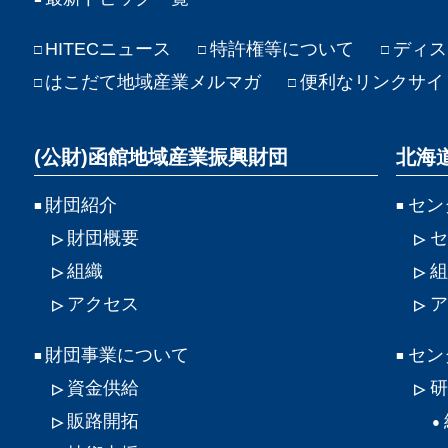
HITECニュース
特許権等について
ディス
はこだて地域産業メルマガ
便利なリンクサイ
(公財)函館地域産業振興財団
北海
財団紹介
セン
財団概要
セ
組織
組
アクセス
ア
財団事業について
セン
資金供給
研
販路開拓