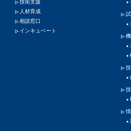
技術支援
人材育成
試
相談窓口
インキュベート
機
技
技
情