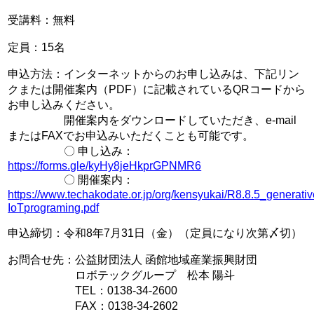
受講料：無料
定員：15名
申込方法：インターネットからのお申し込みは、下記リン
クまたは開催案内（PDF）に記載されているQRコードから
お申し込みください。
開催案内をダウンロードしていただき、e-mail
またはFAXでお申込みいただくことも可能です。
〇 申し込み：
https://forms.gle/kyHy8jeHkprGPNMR6
〇 開催案内：
https://www.techakodate.or.jp/org/kensyukai/R8.8.5_generativ
IoTprograming.pdf
申込締切：令和8年7月31日（金）（定員になり次第〆切）
お問合せ先：公益財団法人 函館地域産業振興財団
ロボテックグループ 松本 陽斗
TEL：0138-34-2600
FAX：0138-34-2602