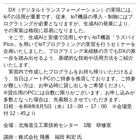
DX（デジタルトランスフォーメーション）の実現には、
IoTの活用が重要です。従来、IoT機器の導入・制御にはプ
ログラミングが必要となりますが、生成AIの発展により、
その実装は格段に容易になりました。
そこで、生成AIと安価で活用しやすいIoT機器「ラズパイ
Pico」を用いてIoTプログラミングの実習を行うセミナーを
企画いたしました。プログラミング未経験の方でもDXの第
一歩を踏み出せるよう、基礎的な技術や活用方法をご紹介
いたします。
実習内で作成したプログラムをお持ち帰りいただけるよ
う、当日はノートPCのご持参を推奨しております。ご持参
が難しい方は、お申込時に貸し出しをご希望ください。
※貸出用のPCには台数に限りがございます。お申し込みが
多数となった場合は、先着順とさせていただきます。
日程：令和8年8月5日（水）13：00 ～ 17：00 ※会場受
付 12：45より
会場：北海道立工業技術センター 1階 研修室
講師：株式会社 飛雁 福田 和宏 氏