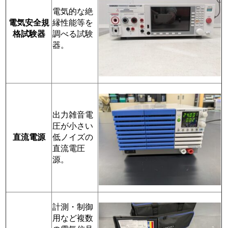
電気的な絶
電気安全規
縁性能等を
格試験器
調べる試験
器。
出力雑音電
圧が小さい
直流電源
低ノイズの
直流電圧
源。
計測・制御
用など複数