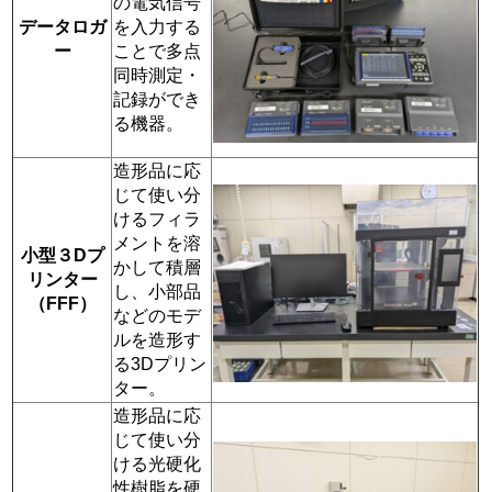
の電気信号
データロガ
を入力する
ー
ことで多点
同時測定・
記録ができ
る機器。
造形品に応
じて使い分
けるフィラ
メントを溶
小型３Dプ
かして積層
リンター
し、小部品
（FFF）
などのモデ
ルを造形す
る3Dプリン
ター。
造形品に応
じて使い分
ける光硬化
性樹脂を硬