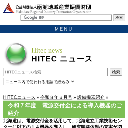
MENU
Hitec news
HITEC
ニュース
HITECニュース
»
令和８年６月号
»
設備機器紹介
»
令和７年度 電源交付金による導入機器のご
紹介
北海道は、電源交付金を活用して、北海道立工業技術セン
ターに以下の１４機器を導入し、研究開発体制の充実が図