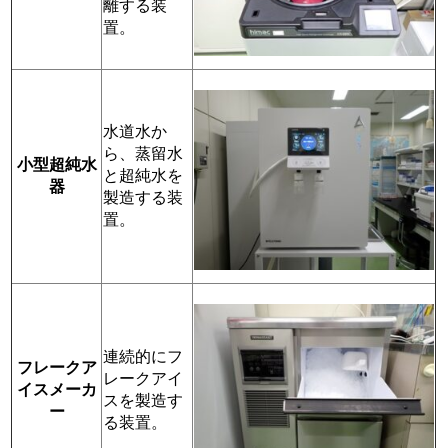
離する装
置。
水道水か
ら、蒸留水
小型超純水
と超純水を
器
製造する装
置。
連続的にフ
フレークア
レークアイ
イスメーカ
スを製造す
ー
る装置。