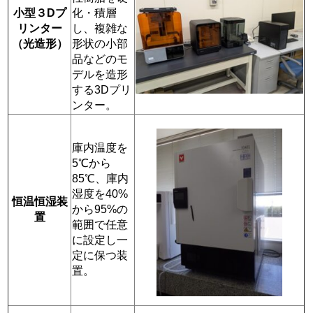
小型３Dプ
化・積層
リンター
し、複雑な
（光造形）
形状の小部
品などのモ
デルを造形
する3Dプリ
ンター。
庫内温度を
5℃から
85℃、庫内
湿度を40%
恒温恒湿装
から95%の
置
範囲で任意
に設定し一
定に保つ装
置。