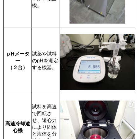
機。
ｐHメータ
試薬や試料
ー
のpHを測定
（２台）
する機器。
試料を高速
で回転さ
せ、遠心力
高速冷却遠
により固体
心機
と液体を分