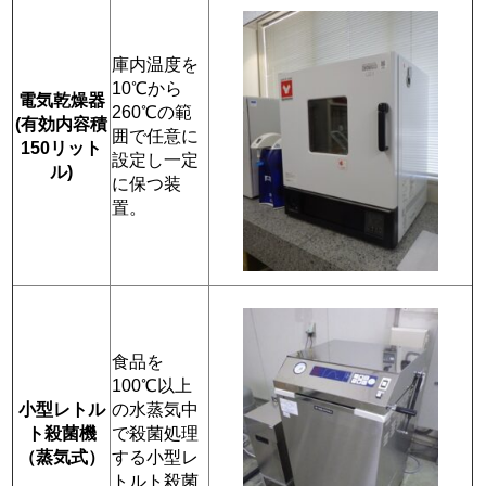
庫内温度を
10℃から
電気乾燥器
260℃の範
(有効内容積
囲で任意に
150リット
設定し一定
ル)
に保つ装
置。
食品を
100℃以上
小型レトル
の水蒸気中
ト殺菌機
で殺菌処理
（蒸気式）
する小型レ
トルト殺菌