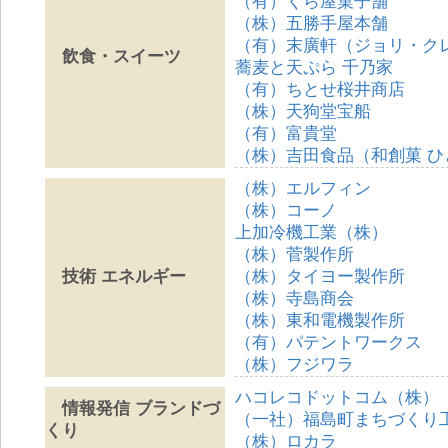
（有）くら屋菓子舗
（株）五勝手屋本舗
（有）末廣軒（ジョリ・ク
飲食・スイーツ
蕎麦と天ぷら 千乃家
（有）ちとせ桜井商店
（株）天狗堂宝船
（有）富貴堂
（株）吉田食品（和創菓 ひ
（株）エルフィン
（株）コーノ
上加冷機工業（株）
（株）菅製作所
技術 エネルギー
（株）タイヨー製作所
（株）寺島商会
（株）東和電機製作所
（有）パテントワークス
（株）フジワラ
ハコレコドットコム（株）
情報発信 ブランドづ
（一社）福島町まちづくり
くり
（株）ロカラ