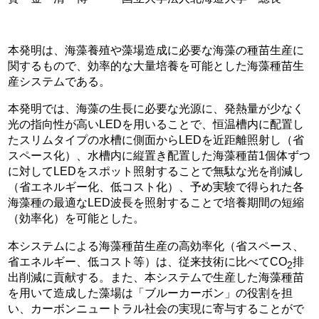
本発明は、海藻養殖や藻場造成に必要な海藻の種苗生産に
関するもので、効率的な大量培養を可能とした海藻種苗生
産システムである。
本発明では、海藻の生長に必要な光源に、発熱量が少なく
光の指向性が高いLEDを用いることで、恒温槽内に配置し
たスリムタイプの水槽に側面からLEDを近距離照射し（省
スペース化）、水槽内に縦置き配置した海藻種苗1個体ずつ
に対してLEDをスポット照射することで無駄な光を削減し
（省エネルギー化、低コスト化）、予め実験で得られた各
海藻種の最適なLED波長を照射することで培養期間の短縮
（効率化）を可能とした。
本システムによる海藻種苗生産の高効率化（省スペース、
省エネルギー、低コスト等）は、従来技術に比べてCO
排
2
出削減に貢献する。また、本システムで生産した海藻種苗
を用いて造成した藻場は「ブルーカーボン」の役割を担
い、カーボンニュートラル社会の実現に寄与することがで